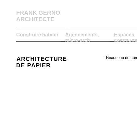
FRANK GERNO
ARCHITECTE
Construire habiter
Agencements,
Espaces
micro-arch
communs,
—————————— Beaucoup de constructio
ARCHITECTURE
DE PAPIER