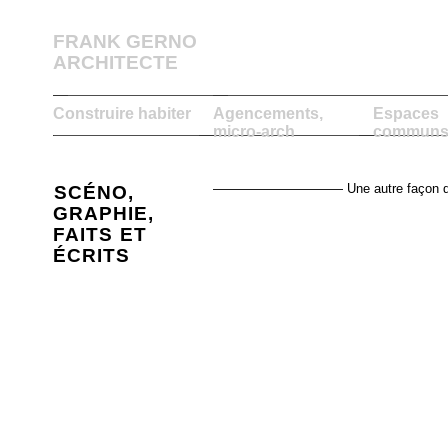
FRANK GERNO
ARCHITECTE
Construire habiter
Agencements,
Espaces
micro-arch
communs,
—————————— Une autre façon de redo
SCÉNO,
GRAPHIE,
FAITS ET
ÉCRITS